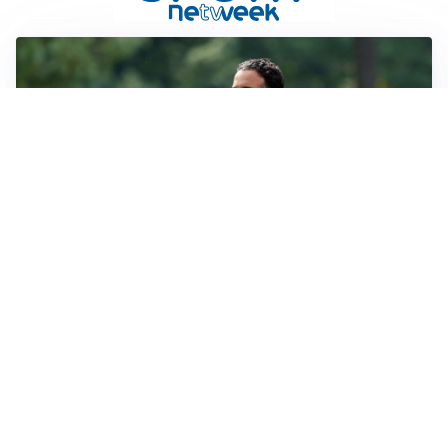
LE PAROLE
Milan, Amorim: “Sapevamo delle difficoltà, faremo
delle scelte”
LE PAROLE
Juventus, Spalletti soddisfatto: “I nuovi? Li ho visti
molto bene”