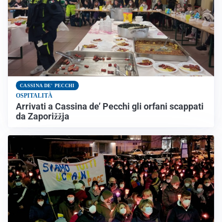
CASSINA DE' PECCHI
OSPITALITÀ
Arrivati a Cassina de’ Pecchi gli orfani scappati
da Zaporižžja