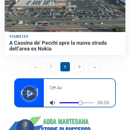
VIABILITA'
A Cassina de’ Pecchi apre la nuova strada
dell’area ex Nokia
←
7
8
9
→