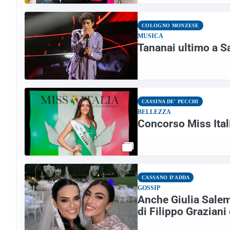
COLOGNO MONZESE
MUSICA
Tananai ultimo a 
CASSINA DE' PECCHI
BELLEZZA
Concorso Miss Ital
CASSANO D'ADDA
GOSSIP
Anche Giulia Salemi
di Filippo Grazian