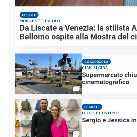
LISCATE
MODA E SPETTACOLO
Da Liscate a Venezia: la stilista 
Bellomo ospite alla Mostra del 
GORGONZOLA
CIAK, SI GIRA
Supermercato chiud
cinematografico
SEGRATE
FELICI E CONTENTI
Sergio e Jessica i