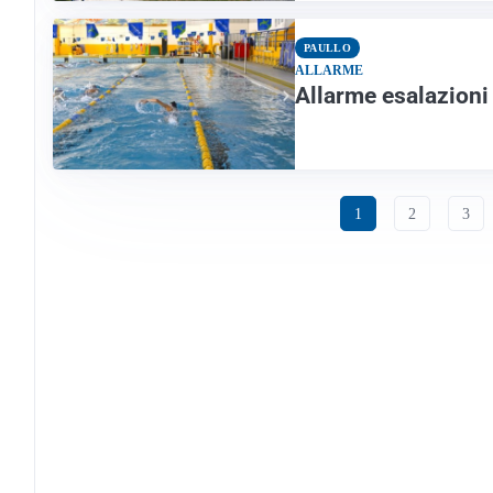
PAULLO
ALLARME
Allarme esalazioni d
1
2
3