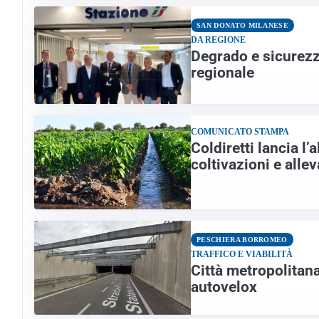
SAN DONATO MILANESE
DA REGIONE
Degrado e sicurezza
regionale
COMUNICATO STAMPA
Coldiretti lancia l’
coltivazioni e alle
PESCHIERA BORROMEO
TRAFFICO E VIABILITÀ
Città metropolitan
autovelox