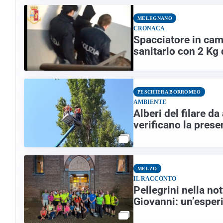
MELEGNANO
CRONACA
Spacciatore in cam
sanitario con 2 Kg 
PESCHIERA BORROMEO
AMBIENTE
Alberi del filare d
verificano la prese
MELZO
IL RACCONTO
Pellegrini nella no
Giovanni: un’esper