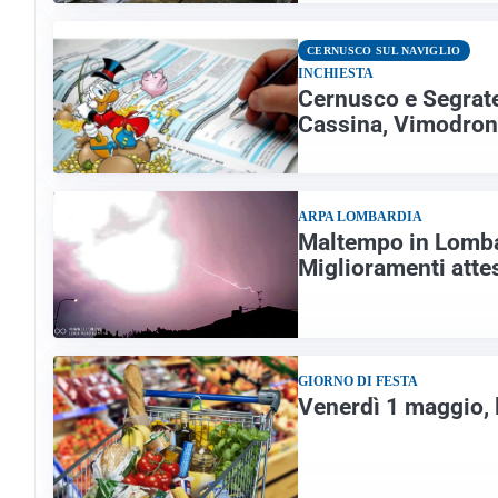
CERNUSCO SUL NAVIGLIO
INCHIESTA
Cernusco e Segrate
Cassina, Vimodron
ARPA LOMBARDIA
Maltempo in Lombar
Miglioramenti atte
GIORNO DI FESTA
Venerdì 1 maggio, 