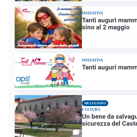
INIZIATIVA
Tanti auguri mamma
sino al 2 maggio
INIZIATIVA
Tanti auguri mamma
MELEGNANO
CULTURA
Un bene da salvagua
sicurezza del Cast