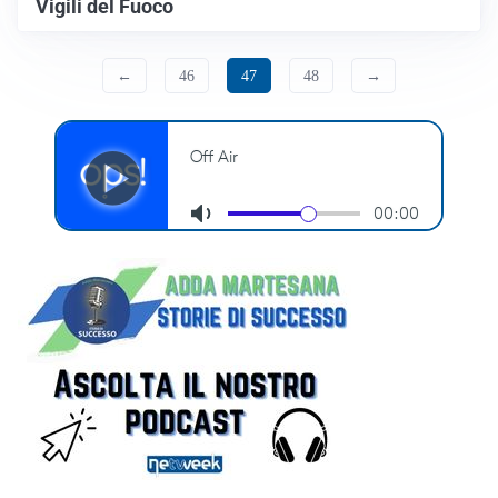
Vigili del Fuoco
←
46
47
48
→