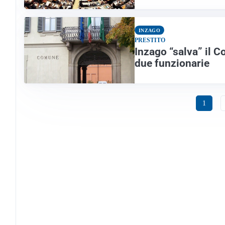
INZAGO
PRESTITO
Inzago “salva” il 
due funzionarie
1