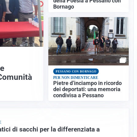
della Poesia a Pessano con
Bornago
 e
PESSANO CON BORNAGO
 Comunità
PER NON DIMENTICARE
Pietre d’inciampo in ricordo
dei deportati: una memoria
condivisa a Pessano
E
tici di sacchi per la differenziata a