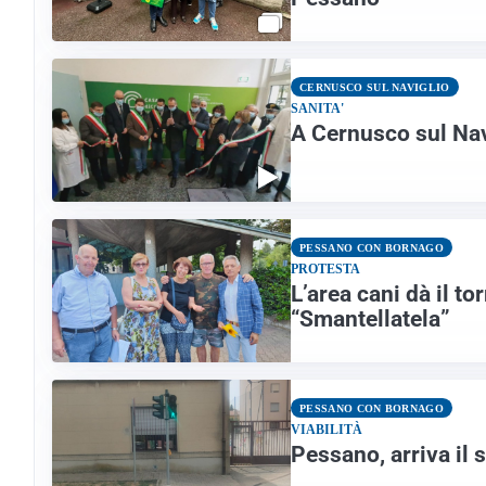
CERNUSCO SUL NAVIGLIO
SANITA'
A Cernusco sul Nav
PESSANO CON BORNAGO
PROTESTA
L’area cani dà il t
“Smantellatela”
PESSANO CON BORNAGO
VIABILITÀ
Pessano, arriva il 