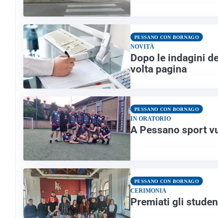
PESSANO CON BORNAGO
NOVITÀ
Dopo le indagini de
volta pagina
PESSANO CON BORNAGO
IN ORATORIO
A Pessano sport vu
PESSANO CON BORNAGO
CERIMONIA
Premiati gli stude