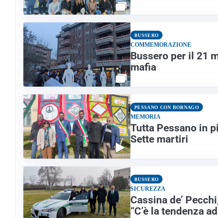
BUSSERO
COMMEMORAZIONE
Bussero per il 21 m
mafia
PESSANO CON BORNAGO
MEMORIA
Tutta Pessano in p
Sette martiri
BUSSERO
SICUREZZA
Cassina de’ Pecchi,
“C’è la tendenza ad