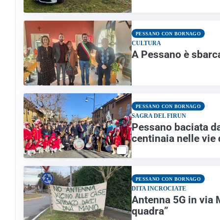
PESSANO CON BORNAGO
CULTURA
A Pessano è sbarca
PESSANO CON BORNAGO
SAGRA DEL FIRUN
Pessano baciata dal
centinaia nelle vie
PESSANO CON BORNAGO
DITA INCROCIATE
Antenna 5G in via 
quadra”