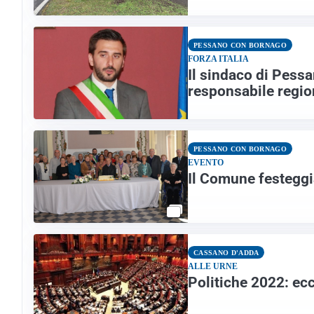
PESSANO CON BORNAGO
FORZA ITALIA
Il sindaco di Pessa
responsabile region
PESSANO CON BORNAGO
EVENTO
Il Comune festeggi
CASSANO D'ADDA
ALLE URNE
Politiche 2022: ec