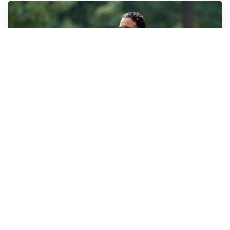
LE PAROLE
Milan, Amorim: “Sapevamo delle difficoltà, faremo
delle scelte”
LE PAROLE
Juventus, Spalletti soddisfatto: “I nuovi? Li ho visti
molto bene”
AMICHEVOLI