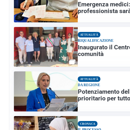
Emergenza medici: p
professionista sarà
ATTUALITÀ
RIQUALIFICAZIONE
Inaugurato il Centr
comunità
ATTUALITÀ
DA REGIONE
Potenziamento dell
prioritario per tutt
CRONACA
IL PROCESSO