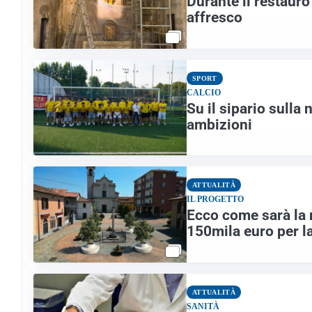
Durante il restauro
affresco
SPORT
CALCIO
Su il sipario sulla 
ambizioni
ATTUALITÀ
IL PROGETTO
Ecco come sarà la 
150mila euro per la
ATTUALITÀ
SANITÀ