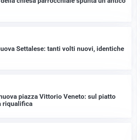
 della chiesa parrocchiale spunta un antico
nuova Settalese: tanti volti nuovi, identiche
nuova piazza Vittorio Veneto: sul piatto
 riqualifica