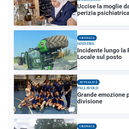
Uccise la moglie dav
perizia psichiatric
CRONACA
SINISTRO
Incidente lungo la P
Locale sul posto
ATTUALITÀ
PALLAVOLO
Grande emozione pe
divisione
CRONACA