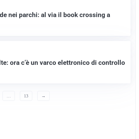
de nei parchi: al via il book crossing a
te: ora c’è un varco elettronico di controllo
…
13
→