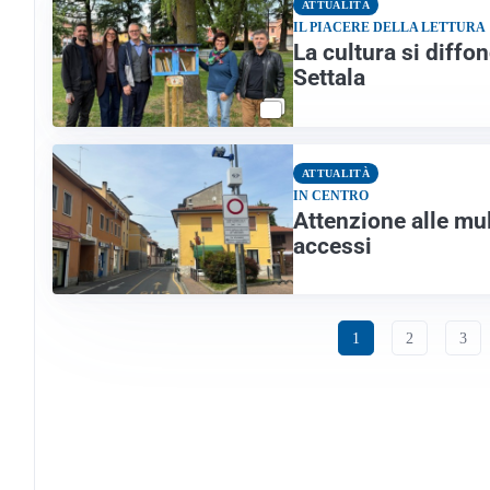
ATTUALITÀ
IL PIACERE DELLA LETTURA
La cultura si diffon
Settala
ATTUALITÀ
IN CENTRO
Attenzione alle mul
accessi
1
2
3