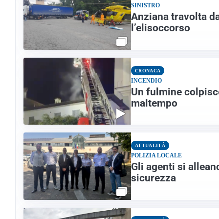
SINISTRO
Anziana travolta da
l’elisoccorso
CRONACA
INCENDIO
Un fulmine colpisc
maltempo
ATTUALITÀ
POLIZIA LOCALE
Gli agenti si allean
sicurezza