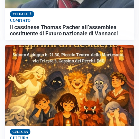
ATTUALITÀ
COMITATO
Il cassinese Thomas Pacher all’assemblea
costituente di Futuro nazionale di Vannacci
CULTURA
CULTURA