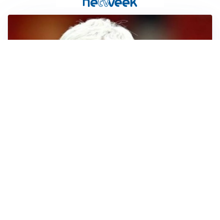
SERIE A
Roma, troppi gol subiti: Gasp deve lavorare in difesa
SERIE A
Milan, quanto lavoro per Amorim: il campo parla
chiaro