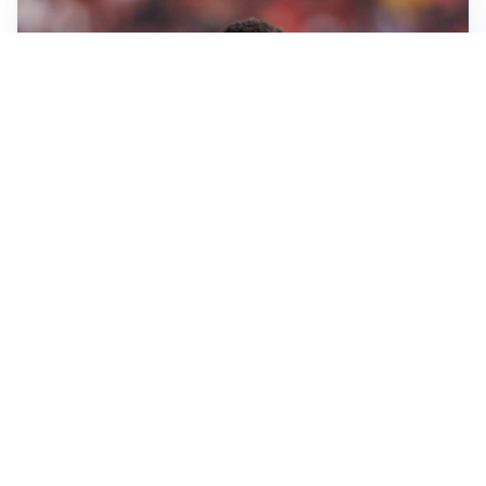
AFFARE IN CHIUSURA
Barcellona, colpo Rodri: battuto il Real Madrid
MOTIVATO
Douglas Luiz dice no all’Everton e punta sulla
Juventus
RIENTRO A RILENTO
Alcaraz, US Open lontano: la corsa contro il tempo
continua