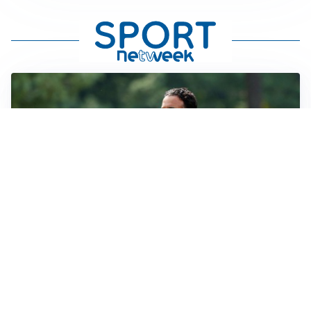
LE PAROLE
Milan, Amorim: “Sapevamo delle difficoltà, faremo
delle scelte”