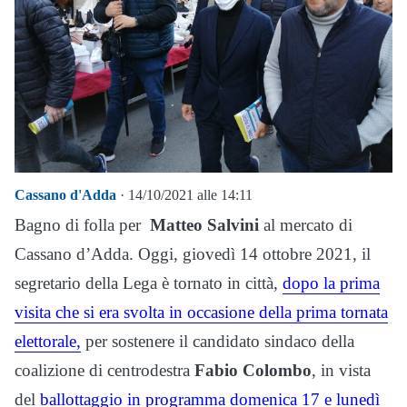
Cassano d'Adda
· 14/10/2021 alle 14:11
Bagno di folla per
Matteo Salvini
al mercato di
Cassano d’Adda. Oggi, giovedì 14 ottobre 2021, il
segretario della Lega è tornato in città,
dopo la prima
visita che si era svolta in occasione della prima tornata
elettorale,
per sostenere il candidato sindaco della
coalizione di centrodestra
Fabio Colombo
, in vista
del
ballottaggio in programma domenica 17 e lunedì