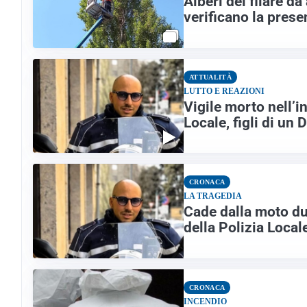
Alberi del filare d
verificano la prese
ATTUALITÀ
LUTTO E REAZIONI
Vigile morto nell’i
Locale, figli di un 
CRONACA
LA TRAGEDIA
Cade dalla moto d
della Polizia Local
CRONACA
INCENDIO