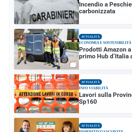
Incendio a Peschie
carbonizzata
ATTUALITÀ
ECONOMIA E SOSTENIBILITÀ
Prodotti Amazon a c
primo Hub d’Italia 
ATTUALITÀ
INFO VIABILITÀ
Lavori sulla Provin
Sp160
ATTUALITÀ
DISPOSITIVO SALVAVITA