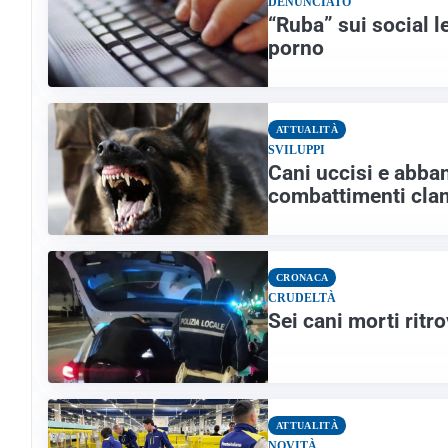
DENUNCIATO
“Ruba” sui social l
porno
ATTUALITÀ
SVILUPPI
Cani uccisi e abban
combattimenti clan
CRONACA
CRUDELTÀ
Sei cani morti ritr
ATTUALITÀ
NOVITÀ