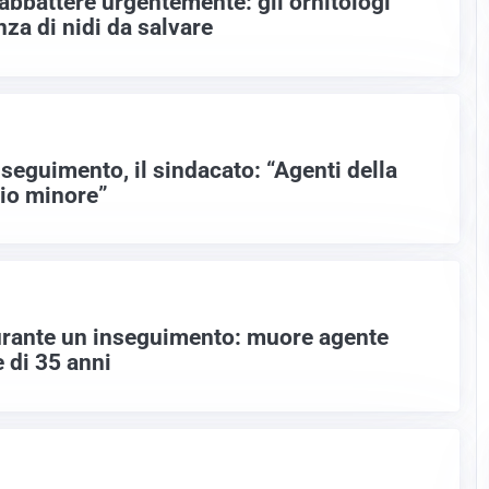
a abbattere urgentemente: gli ornitologi
nza di nidi da salvare
nseguimento, il sindacato: “Agenti della
Dio minore”
urante un inseguimento: muore agente
e di 35 anni