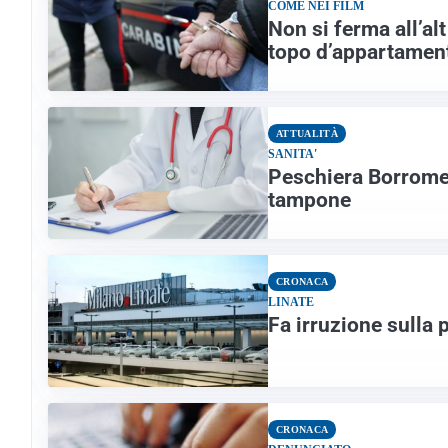
COME NEI FILM
Non si ferma all’al
topo d’appartamen
ATTUALITÀ
SANITA'
Peschiera Borromeo
tampone
CRONACA
LINATE
Fa irruzione sulla 
CRONACA