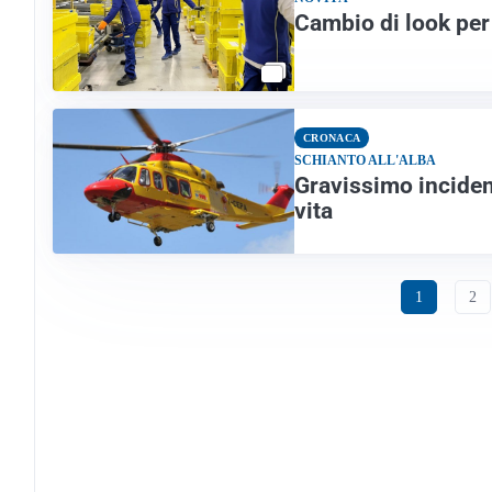
Cambio di look per 
CRONACA
SCHIANTO ALL'ALBA
Gravissimo incident
vita
1
2