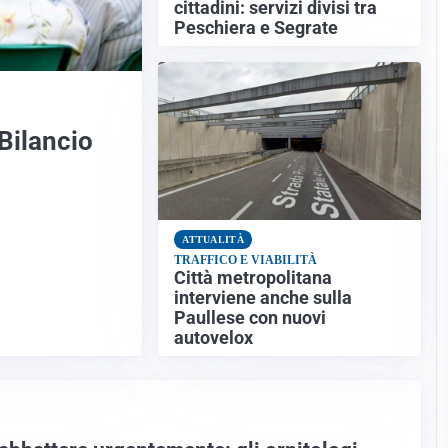
cittadini: servizi divisi tra
Peschiera e Segrate
Bilancio
ATTUALITÀ
TRAFFICO E VIABILITÀ
Città metropolitana
interviene anche sulla
Paullese con nuovi
autovelox