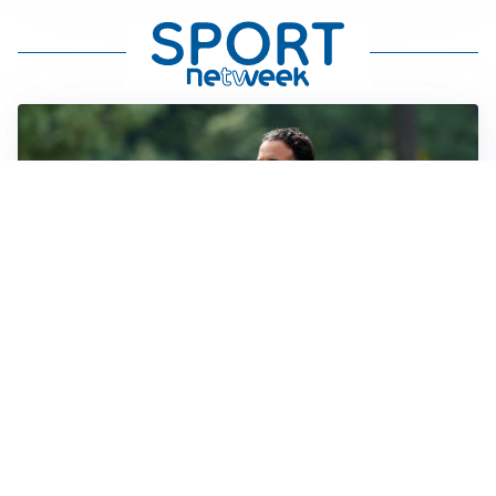
LE PAROLE
Milan, Amorim: “Sapevamo delle difficoltà, faremo
delle scelte”