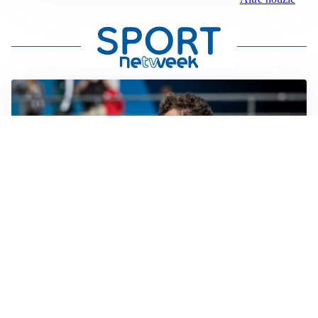
CALCIOMERCATO
Cagliari, il caso Esposito continua. Intanto arriva
Maldini