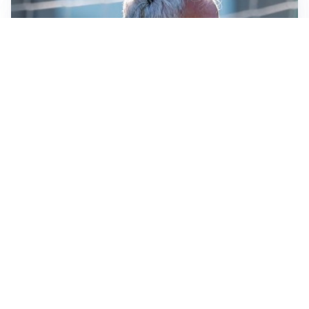
LA NOVITÀ
Le regole di Mourinho al Real
MERCATO JUVE
La Juventus vuole Suzuki, ma il Psg è avanti
CALCIOMERCATO
Inter, Frattesi blocca il mercato nerazzurro: la
situazione