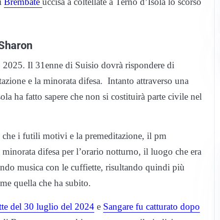
di
Brembate
uccisa a coltellate a Terno d’Isola lo scorso
 Sharon
io 2025. Il 31enne di Suisio dovrà rispondere di
tazione e la minorata difesa. Intanto attraverso una
la ha fatto sapere che non si costituirà parte civile nel
che i futili motivi e la premeditazione, il pm
 minorata difesa per l’orario notturno, il luogo che era
ando musica con le cuffiette, risultando quindi più
ome quella che ha subito.
tte del 30 luglio del 2024
e
Sangare fu catturato dopo