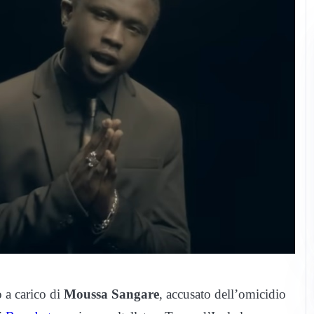
o a carico di
Moussa Sangare
, accusato dell’omicidio