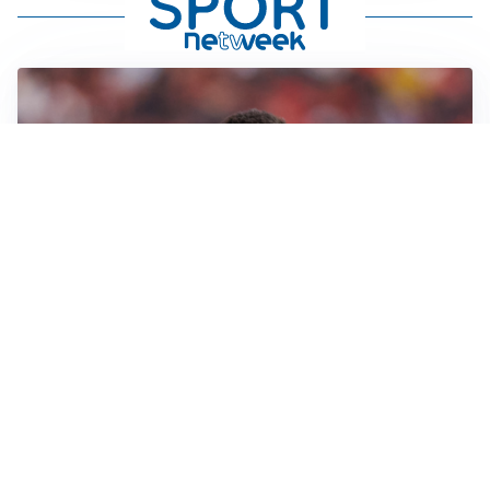
AFFARE IN CHIUSURA
Barcellona, colpo Rodri: battuto il Real Madrid
MOTIVATO
Douglas Luiz dice no all’Everton e punta sulla
Juventus