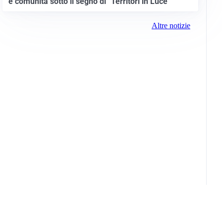
e comunità sotto il segno di “Territori in Luce”
Altre notizie