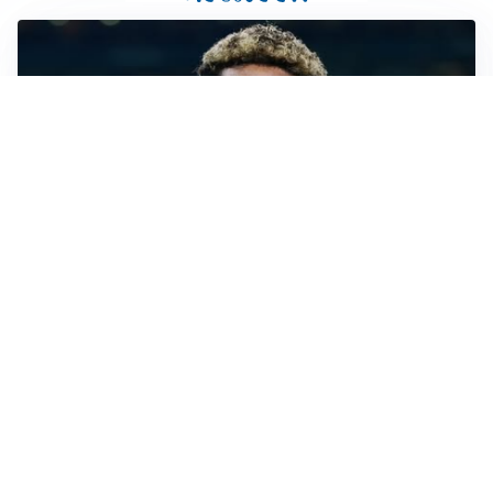
MERCATO JUVE
La Juventus vuole Suzuki, ma il Psg è avanti
CALCIOMERCATO
Inter, Frattesi blocca il mercato nerazzurro: la
situazione