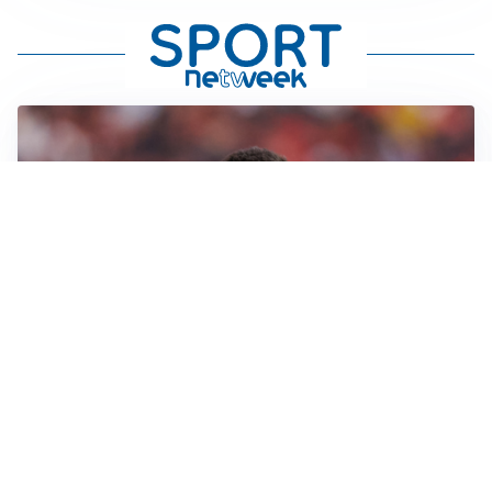
AFFARE IN CHIUSURA
Barcellona, colpo Rodri: battuto il Real Madrid
MOTIVATO