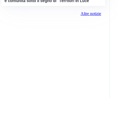
e comunità sotto il segno di “Territori in Luce”
Altre notizie