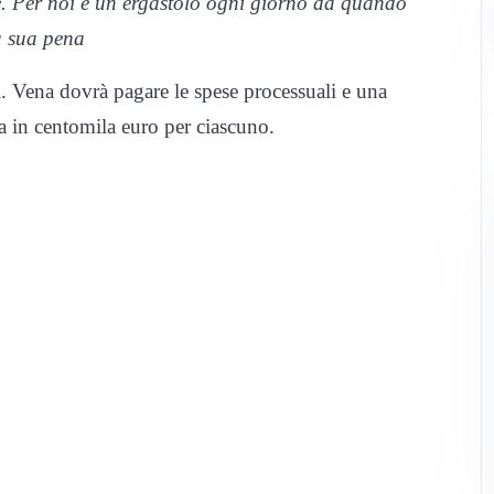
e. Per noi è un ergastolo ogni giorno da quando
la sua pena
. Vena dovrà pagare le spese processuali e una
ata in centomila euro per ciascuno.