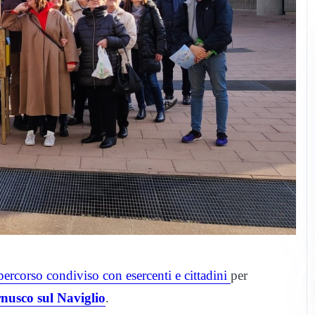
percorso condiviso con esercenti e cittadini
per
nusco sul Naviglio
.