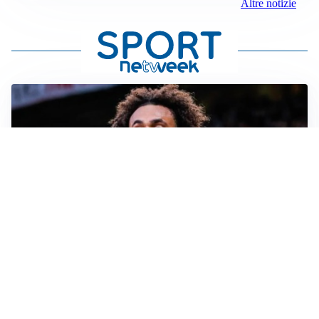
Altre notizie
JUVENTUS
Juve, vendere per comprare: Spalletti aspetta nuovi
rinforzi