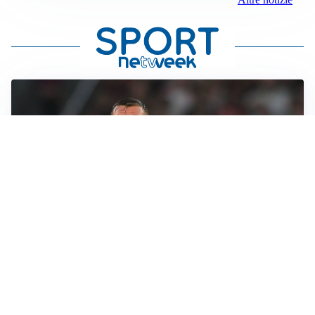
LE PAROLE
Cristante rilancia la Roma: “Vogliamo crescere
ancora”