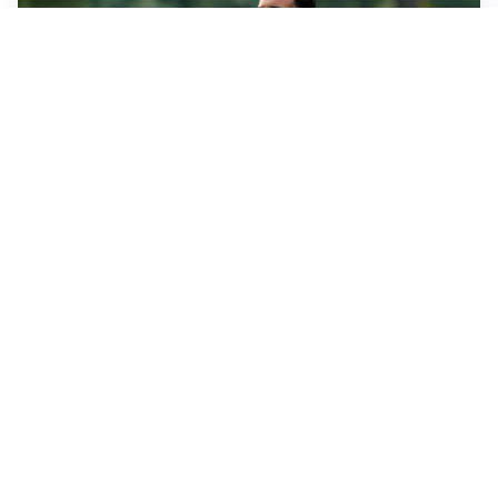
LE PAROLE
Milan, Amorim: “Sapevamo delle difficoltà, faremo
delle scelte”
LE PAROLE
Juventus, Spalletti soddisfatto: “I nuovi? Li ho visti
molto bene”
AMICHEVOLI
Il Milan crolla contro il Chelsea: 3-0 e prima sconfitta
per Amorim