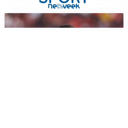
AFFARE IN CHIUSURA
Barcellona, colpo Rodri: battuto il Real Madrid
MOTIVATO
Douglas Luiz dice no all’Everton e punta sulla
Juventus