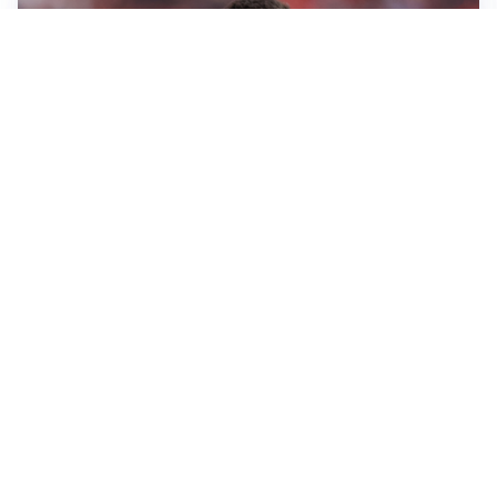
AFFARE IN CHIUSURA
Barcellona, colpo Rodri: battuto il Real Madrid
MOTIVATO
Douglas Luiz dice no all’Everton e punta sulla
Juventus
RIENTRO A RILENTO
Alcaraz, US Open lontano: la corsa contro il tempo
continua