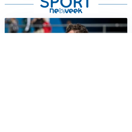
CALCIOMERCATO
Cagliari, il caso Esposito continua. Intanto arriva
Maldini
CALCIOMERCATO