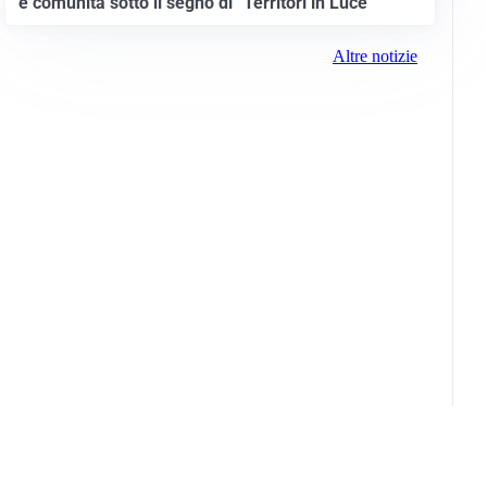
e comunità sotto il segno di “Territori in Luce”
Altre notizie