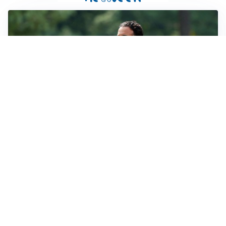
LE PAROLE
Milan, Amorim: “Sapevamo delle difficoltà, faremo
delle scelte”
LE PAROLE
Juventus, Spalletti soddisfatto: “I nuovi? Li ho visti
molto bene”