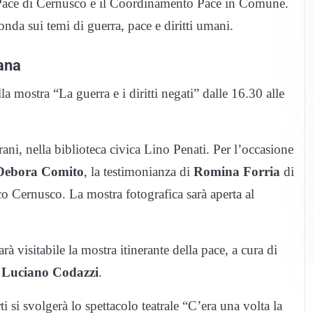
a Pace di Cernusco e il Coordinamento Pace in Comune.
nda sui temi di guerra, pace e diritti umani.
ana
 mostra “La guerra e i diritti negati” dalle 16.30 alle
ani, nella biblioteca civica Lino Penati. Per l’occasione
Debora Comito
, la testimonianza di
Romina Forria
di
o Cernusco. La mostra fotografica sarà aperta al
arà visitabile la mostra itinerante della pace, a cura di
e
Luciano Codazzi
.
i si svolgerà lo spettacolo teatrale “C’era una volta la