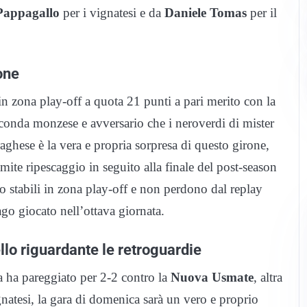
Pappagallo
per i vignatesi e da
Daniele Tomas
per il
one
 in zona play-off a quota 21 punti a pari merito con la
econda monzese e avversario che i neroverdi di mister
hese è la vera e propria sorpresa di questo girone,
ite ripescaggio in seguito alla finale del post-season
no stabili in zona play-off e non perdono dal replay
go giocato nell’ottava giornata.
llo riguardante le retroguardie
 ha pareggiato per 2-2 contro la
Nuova Usmate
, altra
gnatesi, la gara di domenica sarà un vero e proprio