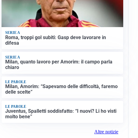
SERIE A
Roma, troppi gol subiti: Gasp deve lavorare in
difesa
SERIE A
Milan, quanto lavoro per Amorim: il campo parla
chiaro
LE PAROLE
Milan, Amorim: “Sapevamo delle difficoltà, faremo
delle scelte”
LE PAROLE
Juventus, Spalletti soddisfatto: “I nuovi? Li ho visti
molto bene”
Altre notizie