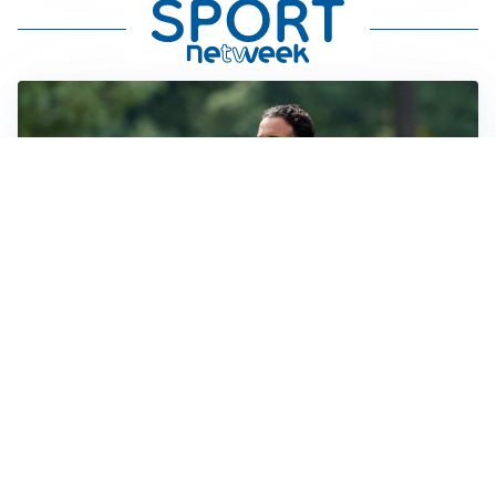
LE PAROLE
Milan, Amorim: “Sapevamo delle difficoltà, faremo
delle scelte”
LE PAROLE
Juventus, Spalletti soddisfatto: “I nuovi? Li ho visti