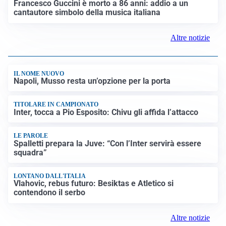
FRIZIONI TRA PAESI
Strage di Crans-Montana, la Svizzera nega all’Italia la
parte civile: Roma presenta ricorso
INDAGINE DIGOS
Terrorismo, arrestato 16enne comasco: accusato di
propaganda jihadista
NON SI FERMA LA TENSIONE
Crisi Ceuta, la Spagna attacca l’Italia: “Revochi i
controlli alle frontiere o prenderemo contromisure”
LUTTO
Francesco Guccini è morto a 86 anni: addio a un
cantautore simbolo della musica italiana
Altre notizie