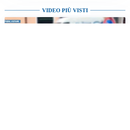
IL NOME NUOVO
Napoli, Musso resta un’opzione per la porta
TITOLARE IN CAMPIONATO
Inter, tocca a Pio Esposito: Chivu gli affida l’attacco
LE PAROLE
Spalletti prepara la Juve: “Con l’Inter servirà essere
squadra”