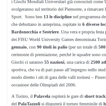
i Giochi Mondiali Universitari già conosciuti come 
svolgeranno sul territorio del Piemonte, a rimarcare
Sport. Sono ben
13 le discipline
nel programma dei
che debuttano in anteprima, ospitate in
6 diverse lo
Bardonecchia e Sestriere
. Una vera e propria festa 
dei FISU World University Games denominata Torino
gennaio
, con
90 titoli in palio
(per un totale di
500
cerimonie di premiazione, perché le squadre sono co
Giochi ci saranno
55 nazioni
, una carica di
2500 atl
sportiva, che va di pari passo all’impegno nello stu
modo diretto i siti di gara delle valli torinesi – Pinero
occasione delle Olimpiadi del 2006.
A Torino, il
Palavela
ospiterà le gare di
short track
del
PalaTazzoli
si disputerà il torneo femminile di
h