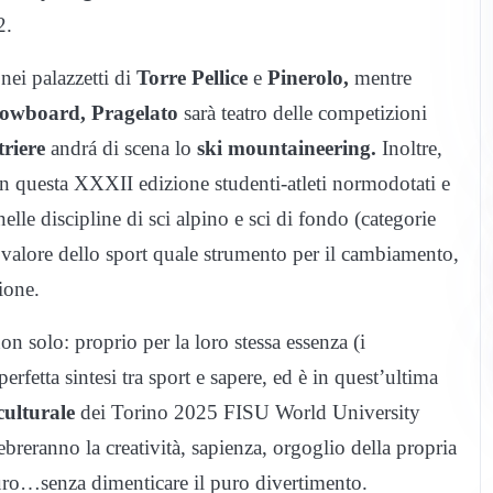
2.
 nei palazzetti di
Torre Pellice
e
Pinerolo,
mentre
owboard, Pragelato
sarà teatro delle competizioni
triere
andrá di scena lo
ski mountaineering.
Inoltre,
in questa XXXII edizione studenti-atleti normodotati e
elle discipline di sci alpino e sci di fondo (categorie
l valore dello sport quale strumento per il cambiamento,
ione.
n solo: proprio per la loro stessa essenza (i
erfetta sintesi tra sport e sapere, ed è in quest’ultima
ulturale
dei Torino 2025 FISU World University
reranno la creatività, sapienza, orgoglio della propria
turo…senza dimenticare il puro divertimento.