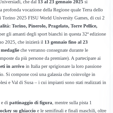
Universiadi, che dal
13 al 23 gennaio 2025
si
 la profonda vocazione della Regione quale Terra dello
 Torino 2025 FISU World University Games, di cui 2
calità: Torino, Pinerolo, Pragelato, Torre Pellice,
per gli amanti degli sport bianchi in questa 32ª edizione
 2025, che inizierà il
13 gennaio fino al 23
 medaglie
che verranno consegnate durante le
mposte da più persone da premiare). A partecipare ai
eti in arrivo
in Italia per sprigionare la loro passione
dio. Si compone così una galassia che coinvolge in
lesi e Val di Susa – i cui impianti sono stati realizzati in
e di
pattinaggio di figura
, mentre sulla pista 1
ockey su ghiaccio
e le semifinali e finali maschili, oltre