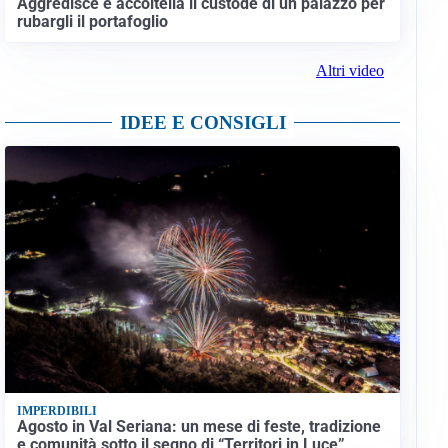
Aggredisce e accoltella il custode di un palazzo per
rubargli il portafoglio
Altri video
IDEE E CONSIGLI
IMPERDIBILI
Agosto in Val Seriana: un mese di feste, tradizione
e comunità sotto il segno di “Territori in Luce”