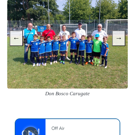
←
→
Don Bosco Carugate