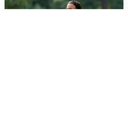
LE PAROLE
Milan, Amorim: “Sapevamo delle difficoltà, faremo
delle scelte”
LE PAROLE
Juventus, Spalletti soddisfatto: “I nuovi? Li ho visti
molto bene”
AMICHEVOLI
Il Milan crolla contro il Chelsea: 3-0 e prima sconfitta