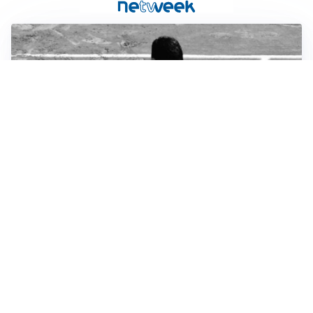
RIENTRO A RILENTO
Alcaraz, US Open lontano: la corsa contro il tempo
continua
RINNOVO VICINO
Inter, Dimarco verso il rinnovo fino al 2030