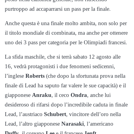
purtroppo ad accaparrarsi un pass per la finale.
Anche questa è una finale molto ambita, non solo per
il titolo mondiale di combinata, ma anche per ottenere
uno dei 3 pass per categoria per le Olimpiadi francesi.
La sfida maschile, che si terrà sabato 12 agosto alle
16, vedrà protagonisti i due fenomeni sedicenni,
l’inglese
Roberts
(che dopo la sfortunata prova nella
finale di Lead ha saputo far valere le sue capacità) e il
giapponese
Anraku
, il ceco
Ondra
, anche lui
desideroso di rifarsi dopo l’incredibile caduta in finale
Lead, l’austriaco
Schubert
, vincitore dell’oro nella
Lead, l’altro giapponese
Narasaki
, l’americano
Duffy
, il coreano
Lee
e il francese
Jenft
.