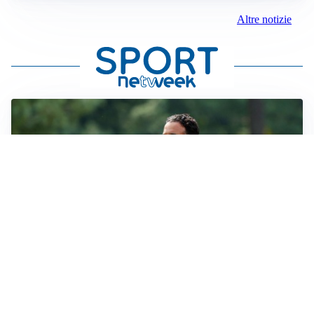
Altre notizie
LE PAROLE
Amorim: “Il Milan deve puntare allo scudetto”