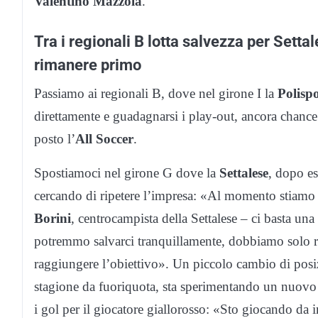
Valentino Mazzola
.
Tra i regionali B lotta salvezza per Setta
rimanere primo
Passiamo ai regionali B, dove nel girone I la
Polisp
direttamente e guadagnarsi i play-out, ancora chance 
posto l’
All Soccer
.
Spostiamoci nel girone G dove la
Settalese
, dopo es
cercando di ripetere l’impresa: «Al momento stiamo 
Borini
, centrocampista della Settalese – ci basta una
potremmo salvarci tranquillamente, dobbiamo solo r
raggiungere l’obiettivo». Un piccolo cambio di posiz
stagione da fuoriquota, sta sperimentando un nuovo r
i gol per il giocatore giallorosso: «Sto giocando da