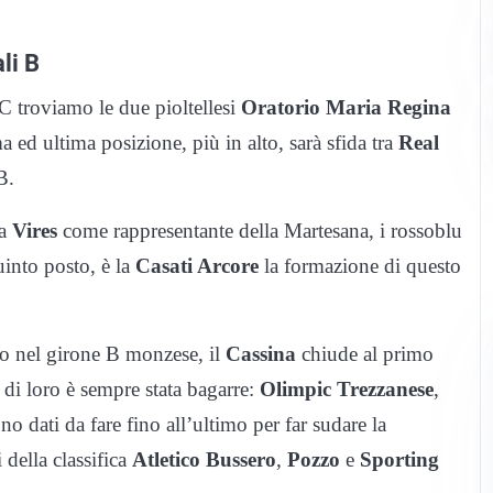
ali B
C troviamo le due pioltellesi
Oratorio Maria Regina
 ed ultima posizione, più in alto, sarà sfida tra
Real
B.
la
Vires
come rappresentante della Martesana, i rossoblu
into posto, è la
Casati Arcore
la formazione di questo
io nel girone B monzese, il
Cassina
chiude al primo
 di loro è sempre stata bagarre:
Olimpic
Trezzanese
,
no dati da fare fino all’ultimo per far sudare la
 della classifica
Atletico Bussero
,
Pozzo
e
Sporting