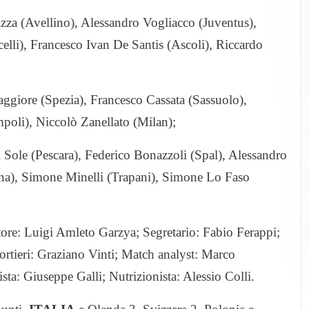
zza (Avellino), Alessandro Vogliacco (Juventus),
elli), Francesco Ivan De Santis (Ascoli), Riccardo
aggiore (Spezia), Francesco Cassata (Sassuolo),
poli), Niccolò Zanellato (Milan);
Sole (Pescara), Federico Bonazzoli (Spal), Alessandro
ena), Simone Minelli (Trapani), Simone Lo Faso
tore: Luigi Amleto Garzya; Segretario: Fabio Ferappi;
portieri: Graziano Vinti; Match analyst: Marco
ta: Giuseppe Galli; Nutrizionista: Alessio Colli.