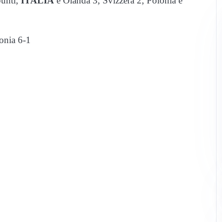
unti,
ITALIA
e Olanda 3, Svizzera 2, Polonia e
onia 6-1