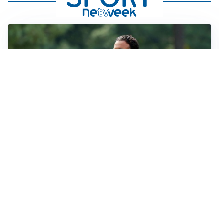
LE PAROLE
Milan, Amorim: “Sapevamo delle difficoltà, faremo
delle scelte”
LE PAROLE
Juventus, Spalletti soddisfatto: “I nuovi? Li ho visti
molto bene”