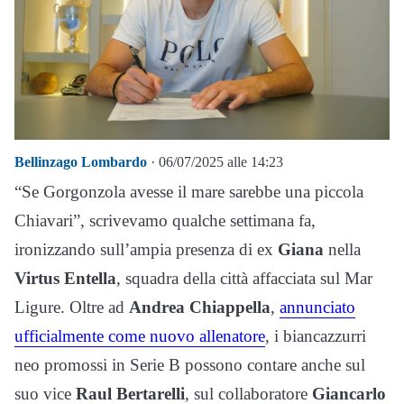
Bellinzago Lombardo
· 06/07/2025 alle 14:23
“Se Gorgonzola avesse il mare sarebbe una piccola
Chiavari”, scrivevamo qualche settimana fa,
ironizzando sull’ampia presenza di ex
Giana
nella
Virtus Entella
, squadra della città affacciata sul Mar
Ligure. Oltre ad
Andrea Chiappella
,
annunciato
ufficialmente come nuovo allenatore
, i biancazzurri
neo promossi in Serie B possono contare anche sul
suo vice
Raul Bertarelli
, sul collaboratore
Giancarlo