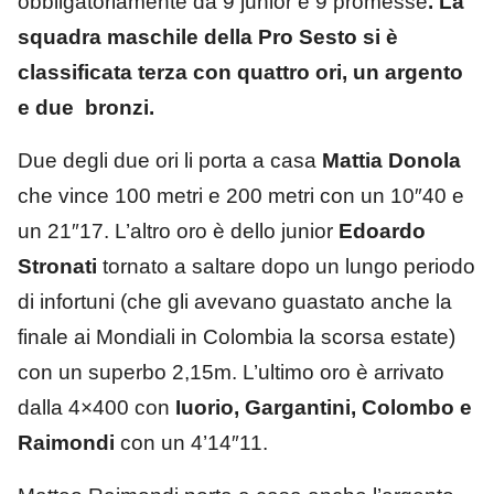
obbligatoriamente da 9 junior e 9 promesse
. La
squadra maschile della Pro Sesto si è
classificata terza
con quattro ori, un argento
e due bronzi.
Due degli due ori li porta a casa
Mattia Donola
che vince 100 metri e 200 metri con un 10″40 e
un 21″17. L’altro oro è dello junior
Edoardo
Stronati
tornato a saltare dopo un lungo periodo
di infortuni (che gli avevano guastato anche la
finale ai Mondiali in Colombia la scorsa estate)
con un superbo 2,15m. L’ultimo oro è arrivato
dalla 4×400 con
Iuorio, Gargantini, Colombo e
Raimondi
con un 4’14″11.