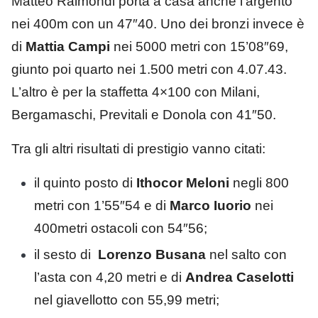
Matteo Raimondi porta a casa anche l’argento
nei 400m con un 47″40. Uno dei bronzi invece è
di
Mattia Campi
nei 5000 metri con 15’08″69,
giunto poi quarto nei 1.500 metri con 4.07.43.
L’altro è per la staffetta 4×100 con Milani,
Bergamaschi, Previtali e Donola con 41″50.
Tra gli altri risultati di prestigio vanno citati:
il quinto posto di
Ithocor Meloni
negli 800
metri con 1’55″54 e di
Marco Iuorio
nei
400metri ostacoli con 54″56;
il sesto di
Lorenzo Busana
nel salto con
l’asta con 4,20 metri e di
Andrea Caselotti
nel giavellotto con 55,99 metri;