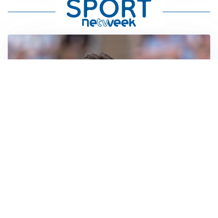
IL NOME NUOVO
Napoli, Musso resta un’opzione per la porta
TITOLARE IN CAMPIONATO
Inter, tocca a Pio Esposito: Chivu gli affida l’attacco