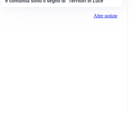
e comunità sotto il segno di “Territori in Luce”
Altre notizie