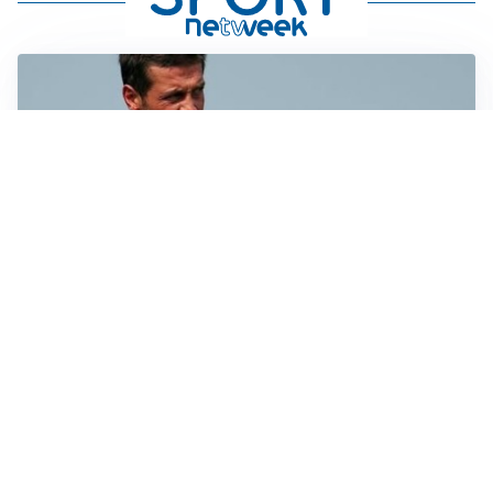
LE PAROLE
Chivu: “Mercato? Serve pazienza, l’Inter crescerà”
SI AVVICINA
Juve-Lucumí, fiducia in crescita: pronta una nuova
offerta