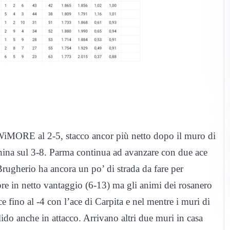
a WiMORE al 2-5, stacco ancor più netto dopo il muro di
ina sul 3-8. Parma continua ad avanzare con due ace
Brugherio ha ancora un po’ di strada da fare per
re in netto vantaggio (6-13) ma gli animi dei rosanero
e fino al -4 con l’ace di Carpita e nel mentre i muri di
olido anche in attacco. Arrivano altri due muri in casa