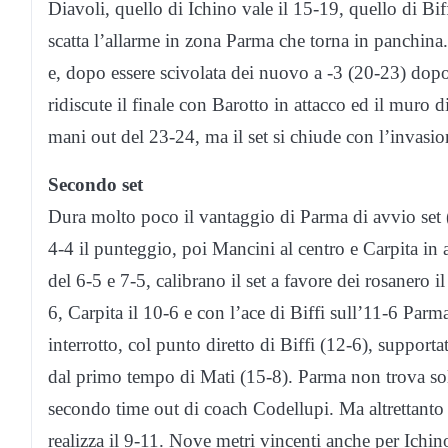
Diavoli, quello di Ichino vale il 15-19, quello di Bi
scatta l’allarme in zona Parma che torna in panchin
e, dopo essere scivolata dei nuovo a -3 (20-23) dopo
ridiscute il finale con Barotto in attacco ed il muro 
mani out del 23-24, ma il set si chiude con l’invas
Secondo set
Dura molto poco il vantaggio di Parma di avvio set (
4-4 il punteggio, poi Mancini al centro e Carpita in a
del 6-5 e 7-5, calibrano il set a favore dei rosanero i
6, Carpita il 10-6 e con l’ace di Biffi sull’11-6 Parma
interrotto, col punto diretto di Biffi (12-6), support
dal primo tempo di Mati (15-8). Parma non trova sol
secondo time out di coach Codellupi. Ma altrettanto 
realizza il 9-11. Nove metri vincenti anche per Ich