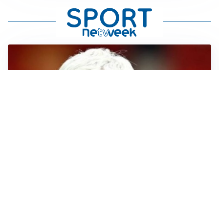
SERIE A
Roma, troppi gol subiti: Gasp deve lavorare in difesa
SERIE A
Milan, quanto lavoro per Amorim: il campo parla