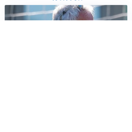
LA NOVITÀ
Le regole di Mourinho al Real
MERCATO JUVE
La Juventus vuole Suzuki, ma il Psg è avanti
CALCIOMERCATO
Inter, Frattesi blocca il mercato nerazzurro: la